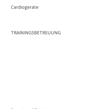
Cardio­geräte
TRAININGS­BETREUUNG