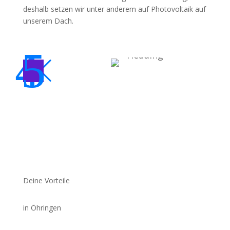
deshalb setzen wir unter anderem auf Photovoltaik auf
Heading
unserem Dach.
Sub
4
5
Heading
Deine Vorteile
in Öhringen