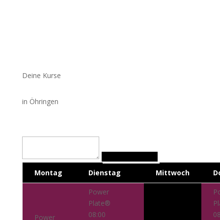
Deine Kurse
in Öhringen
Montag
Dienstag
Mittwoch
D
Power
P
Plate®
P
08:00
08
Power