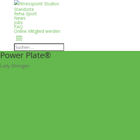
Standorte
Reha-Sport
News
Jobs
FAQ
Online Mitglied werden
Power Plate®
Lady Öhringen