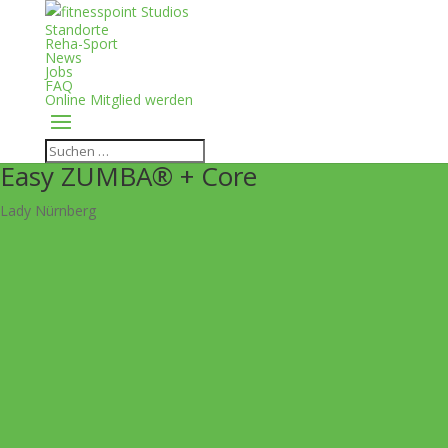
Standorte
Reha-Sport
News
Jobs
FAQ
Online Mitglied werden
Easy ZUMBA® + Core
Lady Nürnberg