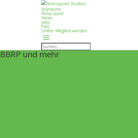
Standorte
Reha-Sport
News
Jobs
FAQ
Online Mitglied werden
BBRP und mehr