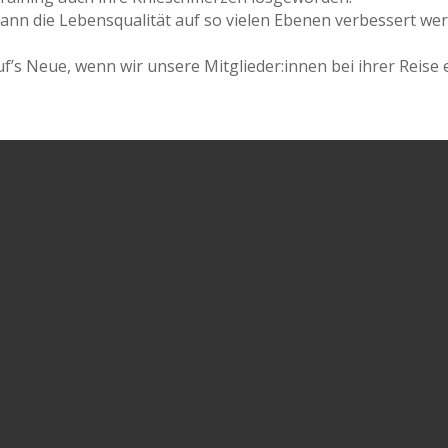
kann die Lebensqualität auf so vielen Ebenen verbessert wer
f’s Neue, wenn wir unsere Mitglieder:innen bei ihrer Reise 